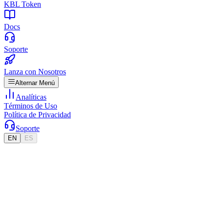
KBL Token
Docs
Soporte
Lanza con Nosotros
Alternar Menú
Analíticas
Términos de Uso
Política de Privacidad
Soporte
EN
ES