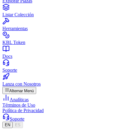
Explorar Plazas
Listar Colección
Herramientas
KBL Token
Docs
Soporte
Lanza con Nosotros
Alternar Menú
Analíticas
Términos de Uso
Política de Privacidad
Soporte
EN
ES