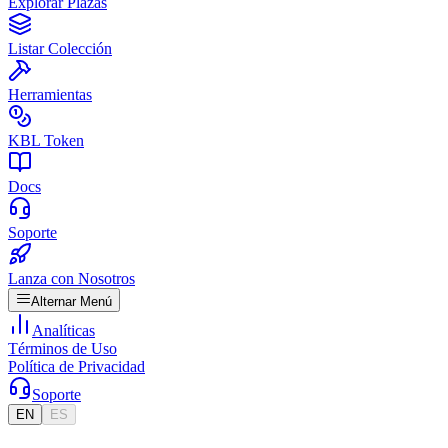
Explorar Plazas
Listar Colección
Herramientas
KBL Token
Docs
Soporte
Lanza con Nosotros
Alternar Menú
Analíticas
Términos de Uso
Política de Privacidad
Soporte
EN
ES