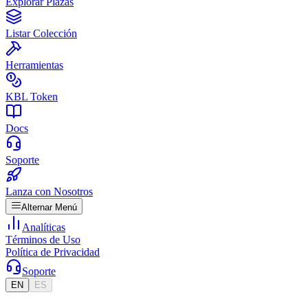
Explorar Plazas
Listar Colección
Herramientas
KBL Token
Docs
Soporte
Lanza con Nosotros
Alternar Menú
Analíticas
Términos de Uso
Política de Privacidad
Soporte
EN
ES