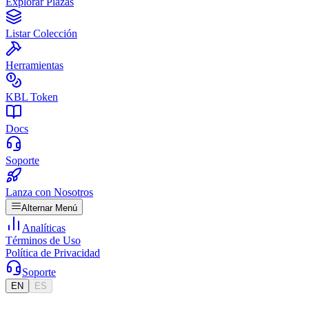
Explorar Plazas
Listar Colección
Herramientas
KBL Token
Docs
Soporte
Lanza con Nosotros
Alternar Menú
Analíticas
Términos de Uso
Política de Privacidad
Soporte
EN
ES