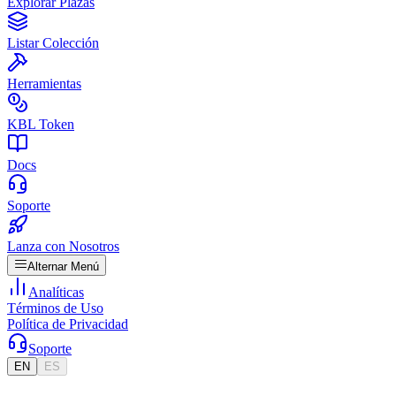
Explorar Plazas
Listar Colección
Herramientas
KBL Token
Docs
Soporte
Lanza con Nosotros
Alternar Menú
Analíticas
Términos de Uso
Política de Privacidad
Soporte
EN
ES