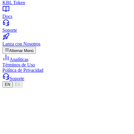
KBL Token
Docs
Soporte
Lanza con Nosotros
Alternar Menú
Analíticas
Términos de Uso
Política de Privacidad
Soporte
EN
ES