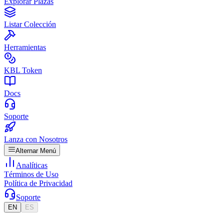
Explorar Plazas
Listar Colección
Herramientas
KBL Token
Docs
Soporte
Lanza con Nosotros
Alternar Menú
Analíticas
Términos de Uso
Política de Privacidad
Soporte
EN
ES