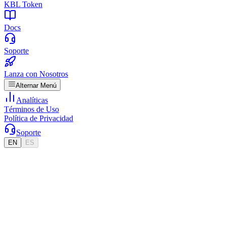
KBL Token
Docs
Soporte
Lanza con Nosotros
Alternar Menú
Analíticas
Términos de Uso
Política de Privacidad
Soporte
EN
ES