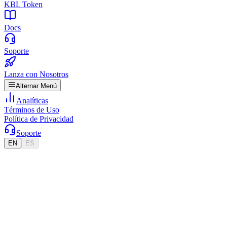
KBL Token
Docs
Soporte
Lanza con Nosotros
Alternar Menú
Analíticas
Términos de Uso
Política de Privacidad
Soporte
EN
ES