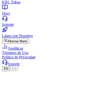
KBL Token
Docs
Soporte
Lanza con Nosotros
Alternar Menú
Analíticas
Términos de Uso
Política de Privacidad
Soporte
EN
ES