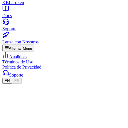
KBL Token
Docs
Soporte
Lanza con Nosotros
Alternar Menú
Analíticas
Términos de Uso
Política de Privacidad
Soporte
EN
ES