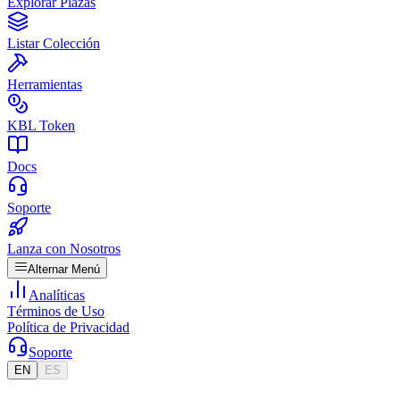
Explorar Plazas
Listar Colección
Herramientas
KBL Token
Docs
Soporte
Lanza con Nosotros
Alternar Menú
Analíticas
Términos de Uso
Política de Privacidad
Soporte
EN
ES