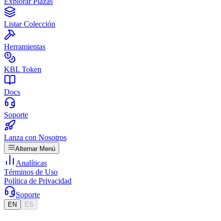
Explorar Plazas
Listar Colección
Herramientas
KBL Token
Docs
Soporte
Lanza con Nosotros
Alternar Menú
Analíticas
Términos de Uso
Política de Privacidad
Soporte
EN
ES