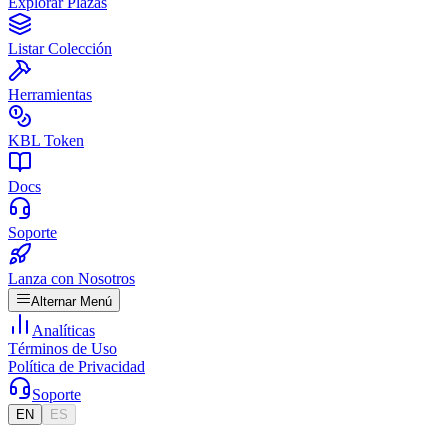
Explorar Plazas
Listar Colección
Herramientas
KBL Token
Docs
Soporte
Lanza con Nosotros
Alternar Menú
Analíticas
Términos de Uso
Política de Privacidad
Soporte
EN
ES