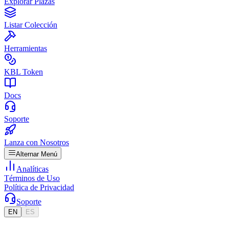
Explorar Plazas
Listar Colección
Herramientas
KBL Token
Docs
Soporte
Lanza con Nosotros
Alternar Menú
Analíticas
Términos de Uso
Política de Privacidad
Soporte
EN
ES