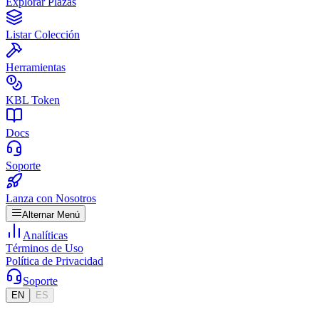
Explorar Plazas
Listar Colección
Herramientas
KBL Token
Docs
Soporte
Lanza con Nosotros
Alternar Menú
Analíticas
Términos de Uso
Política de Privacidad
Soporte
EN
ES