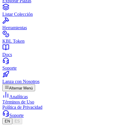
Explorar Plazas
Listar Colección
Herramientas
KBL Token
Docs
Soporte
Lanza con Nosotros
Alternar Menú
Analíticas
Términos de Uso
Política de Privacidad
Soporte
EN
ES