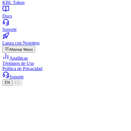
KBL Token
Docs
Soporte
Lanza con Nosotros
Alternar Menú
Analíticas
Términos de Uso
Política de Privacidad
Soporte
EN
ES