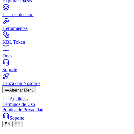
Explorar Plazas
Listar Colección
Herramientas
KBL Token
Docs
Soporte
Lanza con Nosotros
Alternar Menú
Analíticas
Términos de Uso
Política de Privacidad
Soporte
EN
ES