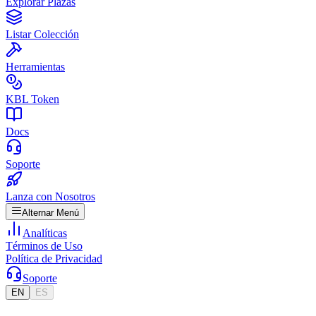
Explorar Plazas
Listar Colección
Herramientas
KBL Token
Docs
Soporte
Lanza con Nosotros
Alternar Menú
Analíticas
Términos de Uso
Política de Privacidad
Soporte
EN
ES