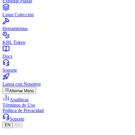
Explorar Plazas
Listar Colección
Herramientas
KBL Token
Docs
Soporte
Lanza con Nosotros
Alternar Menú
Analíticas
Términos de Uso
Política de Privacidad
Soporte
EN
ES