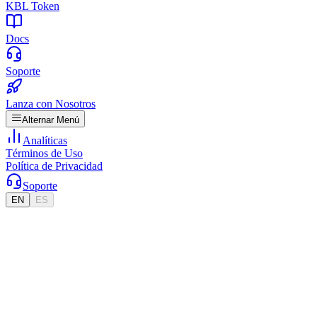
KBL Token
Docs
Soporte
Lanza con Nosotros
Alternar Menú
Analíticas
Términos de Uso
Política de Privacidad
Soporte
EN
ES