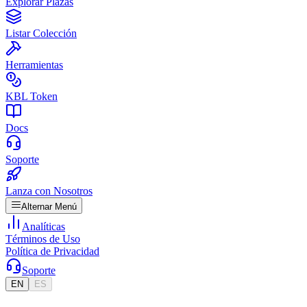
Explorar Plazas
Listar Colección
Herramientas
KBL Token
Docs
Soporte
Lanza con Nosotros
Alternar Menú
Analíticas
Términos de Uso
Política de Privacidad
Soporte
EN
ES