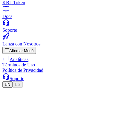
KBL Token
Docs
Soporte
Lanza con Nosotros
Alternar Menú
Analíticas
Términos de Uso
Política de Privacidad
Soporte
EN
ES