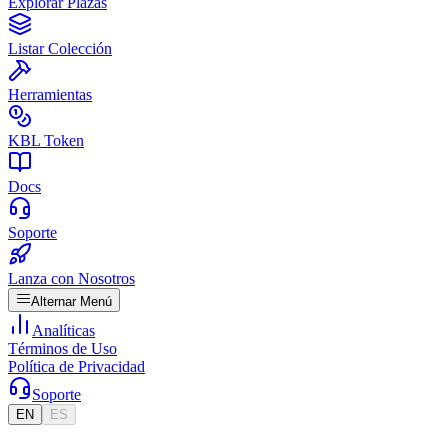
Explorar Plazas
Listar Colección
Herramientas
KBL Token
Docs
Soporte
Lanza con Nosotros
Alternar Menú
Analíticas
Términos de Uso
Política de Privacidad
Soporte
EN
ES