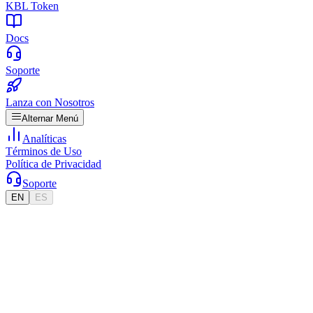
KBL Token
Docs
Soporte
Lanza con Nosotros
Alternar Menú
Analíticas
Términos de Uso
Política de Privacidad
Soporte
EN
ES