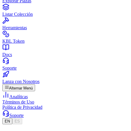
Explorar Plazas
Listar Colección
Herramientas
KBL Token
Docs
Soporte
Lanza con Nosotros
Alternar Menú
Analíticas
Términos de Uso
Política de Privacidad
Soporte
EN
ES