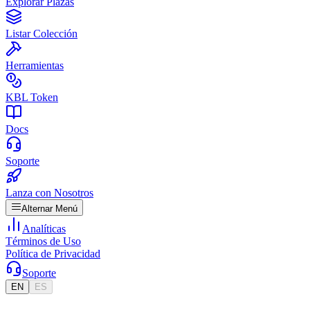
Explorar Plazas
Listar Colección
Herramientas
KBL Token
Docs
Soporte
Lanza con Nosotros
Alternar Menú
Analíticas
Términos de Uso
Política de Privacidad
Soporte
EN
ES