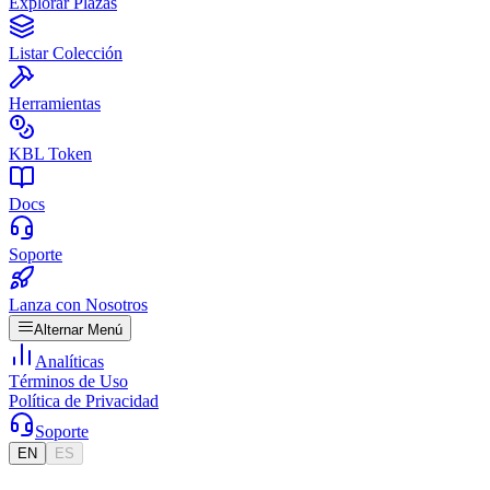
Explorar Plazas
Listar Colección
Herramientas
KBL Token
Docs
Soporte
Lanza con Nosotros
Alternar Menú
Analíticas
Términos de Uso
Política de Privacidad
Soporte
EN
ES