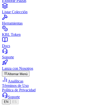
Explorar Plazas
Listar Colección
Herramientas
KBL Token
Docs
Soporte
Lanza con Nosotros
Alternar Menú
Analíticas
Términos de Uso
Política de Privacidad
Soporte
EN
ES