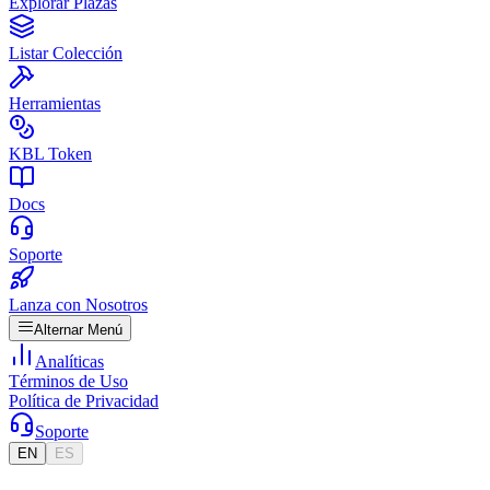
Explorar Plazas
Listar Colección
Herramientas
KBL Token
Docs
Soporte
Lanza con Nosotros
Alternar Menú
Analíticas
Términos de Uso
Política de Privacidad
Soporte
EN
ES